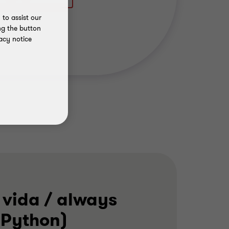
to assist our
ng the button
acy notice
 vida / always
y Python)