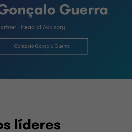
Gonçalo Guerra
 Economistas
mist Chamber.
artner - Head of Advisory
Contacto Gonçalo Guerra
s líderes