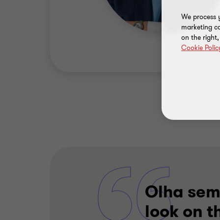
We process y
marketing ca
on the right
Cookie Polic
Olha semp
look on t