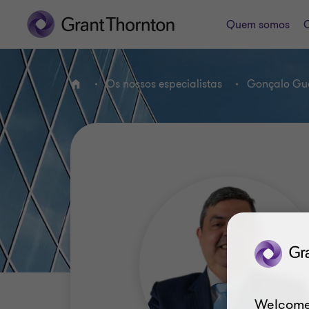
Quem somos
O
Os nossos especialistas
Gonçalo Gu
HOME
Welcome