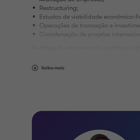
Restructuring;
Estudos de viabilidade económico-fi
Operações de transação e investime
Coordenação de projetos internacio
Ao longo do seu percurso, participou e
desenvolvidos pela firma em Portugal,
setores de atividade em operações com
Saiba mais
É licenciado em Economia e possui pó
Empresarial e Análise Financeira. É 
Qualificações