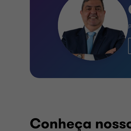
Gonçalo é membro da Ordem dos
Member of the Portuguese Econo
P
Conheça nosso