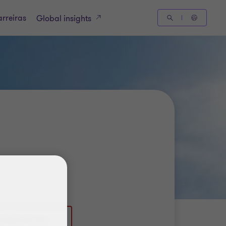
rreiras
Global insights