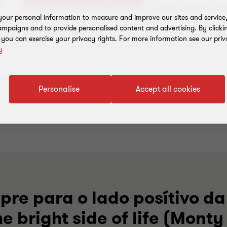
our personal information to measure and improve our sites and service, 
mpaigns and to provide personalised content and advertising. By clicki
Guardar contacto
, you can exercise your privacy rights. For more information see our priv
y
Personalise
Accept all cookies
re para o lado posítivo da
he bright side of life (Mont