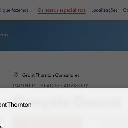
 que fazemos
Os nossos especialistas
Localizações
Ca
erra
Grant Thornton Consultores
PARTNER - HEAD OF ADVISORY
Gonçalo Guerra
+351 214 134 630
!