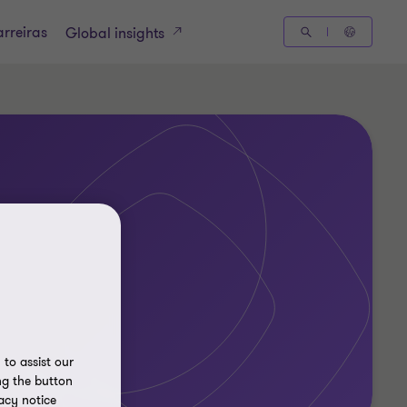
rreiras
Global insights
to assist our
ng the button
acy notice