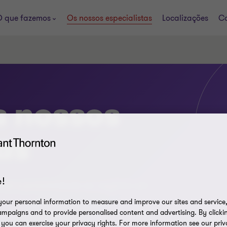
 que fazemos
Os nossos especialistas
Localizações
Ca
 nossos
as
!
orial e proximidade ao negócio em
our personal information to measure and improve our sites and service, 
mpaigns and to provide personalised content and advertising. By clicki
, you can exercise your privacy rights. For more information see our priv