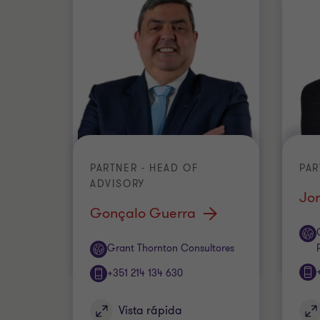
PARTNER - HEAD OF
PAR
ADVISORY
Jo
Gonçalo Guerra
Escr
Escritório
Grant Thornton Consultores
+351 214 134 630
Vista rápida