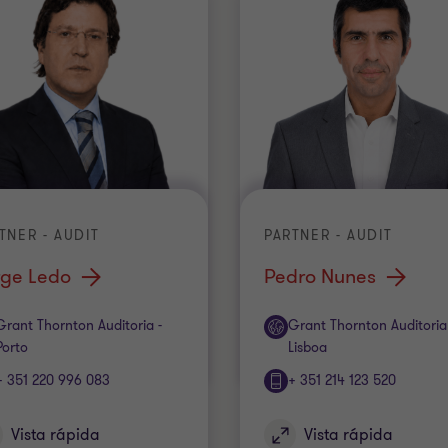
TNER - AUDIT
PARTNER - AUDIT
rge Ledo
Pedro Nunes
itório
Escritório
Grant Thornton Auditoria -
Grant Thornton Auditoria
Porto
Lisboa
+ 351 220 996 083
+ 351 214 123 520
Vista rápida
Vista rápida