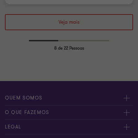
Veja mais
8
de 22 Pessoas
QUEM SOMOS
Sobre nós
O QUE FAZEMOS
Os nossos especialistas
Auditoria & Assurance
LEGAL
Localizações