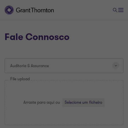
Fale Connosco
A
Auditoria & Assurance
seleção
de
File upload
um
tipo
de
pergunta
Arraste para aqui
ou
Selecione um ficheiro
diferente
recarregará
esta
página.