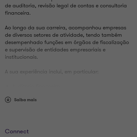
de auditoria, revisão legal de contas e consultoria
financeira.
Ao longo da sua carreira, acompanhou empresas
de diversos setores de atividade, tendo também
desempenhado funções em órgãos de fiscalização
e supervisão de entidades empresariais e
institucionais.
A sua experiência inclui, em particular:
Auditoria financeira;
Revisão legal de contas;
Saiba mais
Consultoria financeira;
Fiscalização e supervisão de entidades;
Participação em órgãos de direção, fiscalização
e auditoria.
Connect
Possui uma forte ligação ao meio académico,