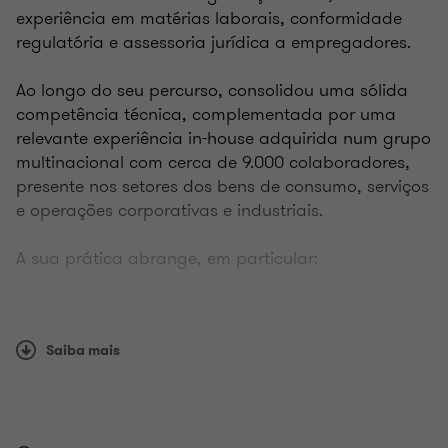
experiência em matérias laborais, conformidade
regulatória e assessoria jurídica a empregadores.
Ao longo do seu percurso, consolidou uma sólida
competência técnica, complementada por uma
relevante experiência in-house adquirida num grupo
multinacional com cerca de 9.000 colaboradores,
presente nos setores dos bens de consumo, serviços
e operações corporativas e industriais.
A sua prática abrange, em particular:
Contratos de trabalho;
Reestruturações laborais;
Saiba mais
Procedimentos disciplinares;
Contratação coletiva;
Cumprimento de obrigações perante a
Segurança Social;