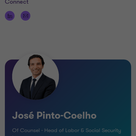
Contencioso laboral;
Connect
Avaliação de riscos laborais;
Compliance laboral;
Deveres do empregador.
Presta ainda apoio no alinhamento de
procedimentos internos com a legislação aplicável,
incluindo matérias relacionadas com formação,
deveres do empregador, segurança no trabalho e
enquadramentos de compliance laboral.
O seu principal foco é apoiar organizações na
gestão responsável das suas relações laborais,
assegurando conformidade legal, mitigação de
riscos e adequação das práticas internas às
exigências regulatórias em vigor.
José Pinto-Coelho
Of Counsel - Head of Labor & Social Security