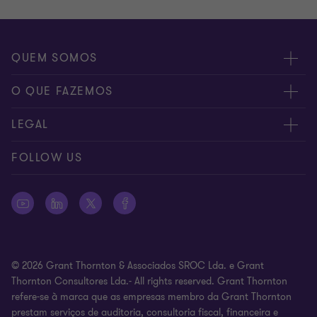
QUEM SOMOS
Sobre nós
O QUE FAZEMOS
Os nossos especialistas
Auditoria & Assurance
LEGAL
Localizações
Fiscalidade (Tax)
Privacy
FOLLOW US
Fale connosco
Business Process Solutions
Preferências de Cookies
Consultora (Advisory)
Cookies policy
Serviços Jurídicos
Aviso legal
© 2026 Grant Thornton & Associados SROC Lda. e Grant
Código de Conduta
Thornton Consultores Lda.- All rights reserved. Grant Thornton
refere-se à marca que as empresas membro da Grant Thornton
Plano de Prevenção de Riscos de Corrupção e Infrações
prestam serviços de auditoria, consultoria fiscal, financeira e
Conexas