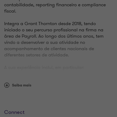
contabilidade, reporting financeiro e compliance
fiscal.
Integra a Grant Thornton desde 2018, tendo
iniciado o seu percurso profissional na firma na
área de Payroll. Ao longo dos últimos anos, tem
vindo a desenvolver a sua atividade no
acompanhamento de clientes nacionais de
diferentes setores de atividade.
A sua experiência inclui, em particular:
Coordenação de processos contabilísticos e
Saiba mais
fiscais;
Preparação e revisão de demonstrações
financeiras;
Obrigações declarativas;
Reporting financeiro;
Connect