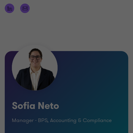
Compliance fiscal;
Acompanhamento operacional e financeiro de
clientes;
Supervisão de processos contabilísticos;
Apoio contínuo à gestão.
Antes de integrar a Grant Thornton, desempenhou
funções na área da contabilidade em entidades do
setor público.
É licenciada em Gestão pela Católica Porto
Business School e possui duas pós-graduações pelo
ISEG, nas áreas de Finanças e Controlo de Gestão.
Sofia Neto
Manager - BPS, Accounting & Compliance