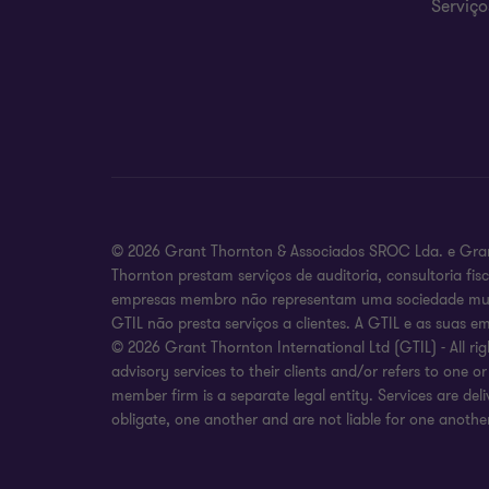
Serviço
© 2026 Grant Thornton & Associados SROC Lda. e Grant
Thornton prestam serviços de auditoria, consultoria fi
empresas membro não representam uma sociedade mundi
GTIL não presta serviços a clientes. A GTIL e as sua
© 2026 Grant Thornton International Ltd (GTIL) - All r
advisory services to their clients and/or refers to one
member firm is a separate legal entity. Services are de
obligate, one another and are not liable for one another