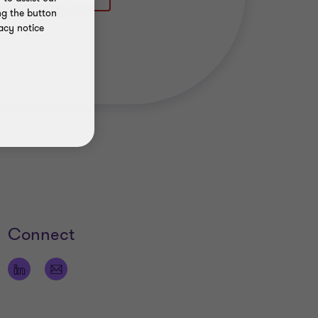
ng the button
acy notice
Connect