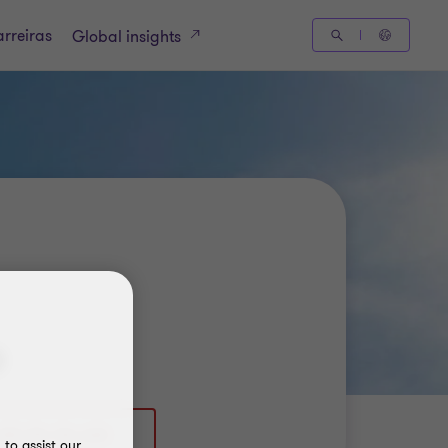
rreiras
Global insights
o
351 214 134 630
to assist our