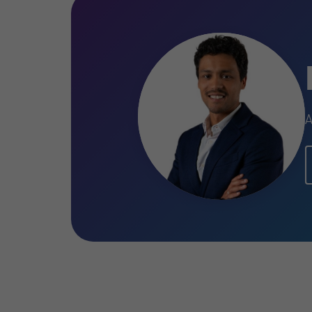
dos processos salariais, contribuindo 
alinhada com as exigências legais e o
A