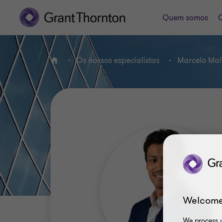
Quem somos
O
Os nossos especialistas
Marcelo Mal
HOME
Welcome
We process y