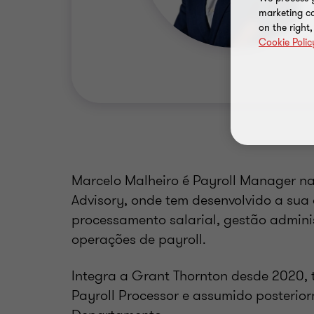
marketing ca
on the right
Cookie Polic
Marcelo Malheiro é Payroll Manager na
Advisory, onde tem desenvolvido a sua
processamento salarial, gestão admini
operações de payroll.
Integra a Grant Thornton desde 2020, 
Payroll Processor e assumido posterio