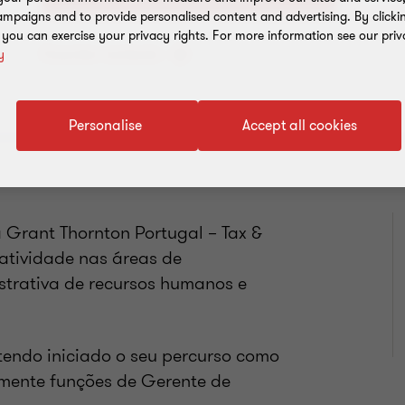
mpaigns and to provide personalised content and advertising. By clicki
, you can exercise your privacy rights. For more information see our priv
Guardar contacto
y
Personalise
Accept all cookies
 Grant Thornton Portugal – Tax &
 atividade nas áreas de
strativa de recursos humanos e
tendo iniciado o seu percurso como
rmente funções de Gerente de