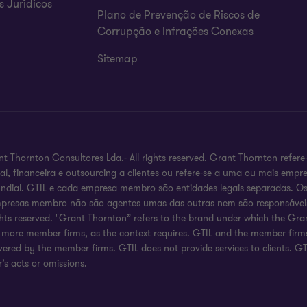
s Jurídicos
Plano de Prevenção de Riscos de
Corrupção e Infrações Conexas
Sitemap
 Thornton Consultores Lda.- All rights reserved. Grant Thornton refe
scal, financeira e outsourcing a clientes ou refere-se a uma ou mais em
al. GTIL e cada empresa membro são entidades legais separadas. Os 
s empresas membro não são agentes umas das outras nem são responsáve
ights reserved. "Grant Thornton” refers to the brand under which the G
 or more member firms, as the context requires. GTIL and the member fir
livered by the member firms. GTIL does not provide services to clients. 
’s acts or omissions.