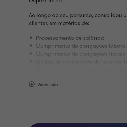
Departamento.
Ao longo do seu percurso, consolidou 
clientes em matérias de:
Processamento de salários;
Cumprimento de obrigações laborai
Cumprimento de obrigações fiscais 
Gestão administrativa de recursos 
Otimização de procedimentos admini
É licenciado em Gestão de Recursos Hu
Saiba mais
de Ciências Sociais e Políticas da Uni
reforça a sua base técnica na gestão 
administrativos.
A sua atuação centra-se na garantia de