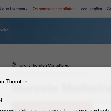
 que fazemos
Os nossos especialistas
Localizações
Ca
heiro
Grant Thornton Consultores
ASSISTANT MANAGER - BPS, PAYROLL
Marcelo Malheir
!
+
our personal information to measure and improve our sites and service, 