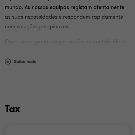
mundo. As nossas equipas registam atentamente
as suas necessidades e respondem rapidamente
com soluções perspicazes.
Como uma grande organização de contabilidade
global, oferecemos os benefícios de trabalhar com
uma organização global respeitada, enquanto
Saiba mais
mantemos um conhecimento local aprofundado
dos países em que atuamos.
Através da nossa organização global de mais de
130 empresas membros, as nossas equipas
Tax
trabalham para um objetivo comum - impulsionar
a Grant Thornton através do rigor e da excelência
técnica.