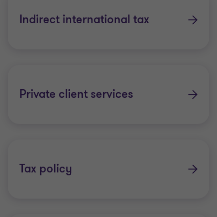
Preços de transferência
Indirect international tax
Por que as questões fiscais importam
Em todo o mundo, os assuntos tributários das
empresas enfrentam um crescente escrutínio dos
Private client services
reguladores, comunidades e clientes. Ao mesmo
tempo, órgãos como a Organização para a
Cooperação e Desenvolvimento
Económico (OCDE) trabalham continuamente em
regras para mudar a forma como funcionam as
Tax policy
estruturas comerciais internacionais.
Organizações bem-sucedidas necessitam de uma