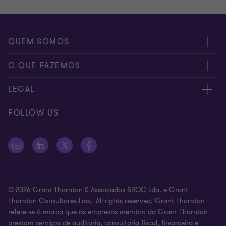
QUEM SOMOS
Sobre nós
O QUE FAZEMOS
Os nossos especialistas
Auditoria & Assurance
LEGAL
Localizações
Fiscalidade (Tax)
Privacy
FOLLOW US
Fale connosco
Business Process Solutions
Preferências de Cookies
Consultora (Advisory)
Cookies policy
Serviços Jurídicos
Aviso legal
© 2026 Grant Thornton & Associados SROC Lda. e Grant
Código de Conduta
Thornton Consultores Lda.- All rights reserved. Grant Thornton
refere-se à marca que as empresas membro da Grant Thornton
Plano de Prevenção de Riscos de Corrupção e Infrações
prestam serviços de auditoria, consultoria fiscal, financeira e