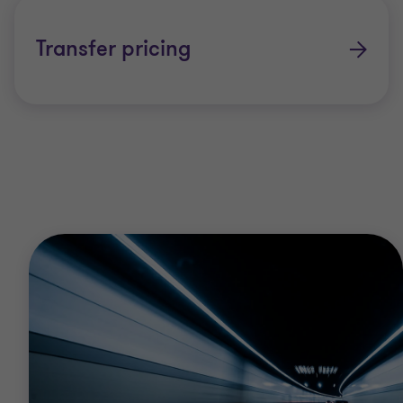
abordagem proativa aos impostos para mostrar
que cumprem as suas obrigações. Uma estratégia
Transfer pricing
fiscal positiva pode aumentar a sua reputação de
abertura e transparência entre clientes e
comunidades, ajudando a sua empresa a
desbloquear o seu potencial de crescimento.
Se tiver dúvidas ou gostaria de saber mais sobre
como podemos ajudar, entre em contato
connosco.