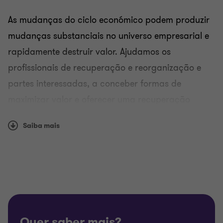
As mudanças do ciclo económico podem produzir
mudanças substanciais no universo empresarial e
rapidamente destruir valor. Ajudamos os
profissionais de recuperação e reorganização e
partes interessadas, a conceber formas de
maximizar valor e oferecer uma recuperação
sustentável.
Saiba mais
A nossa capacidade global, totalmente integrada,
que inclui equipas líderes de mercado em todos os
principais centros financeiros, permite-nos
aconselhar sobre as estruturas de grupos mais
complexas.
Quer saber mais?