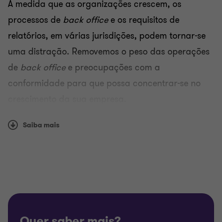
À medida que as organizações crescem, os
processos de
back office
e os requisitos de
relatórios, em várias jurisdições, podem tornar-se
uma distração. Removemos o peso das operações
de
back office
e preocupações com a
conformidade para que possa concentrar-se no
crescimento da sua empresa.
Com experiência de requisitos de relatórios locais
Saiba mais
em mais de 100 localizações mundiais, oferecemos
um serviço internacional consistente através de um
único ponto de contacto. Somos o principal
conselheiro de organizações dinâmicas,
fornecendo um serviço completo de consultoria e
entrega a organizações que procuram melhorar os
Quer saber mais?