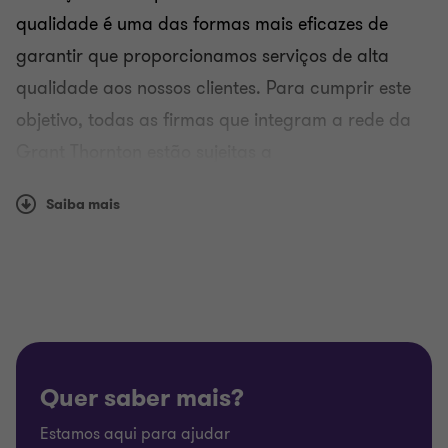
qualidade é uma das formas mais eficazes de
garantir que proporcionamos serviços de alta
qualidade aos nossos clientes. Para cumprir este
objetivo, todas as firmas que integram a rede da
Grant Thornton estão sujeitas a
verificações periodicas do seu sistema de controle
Saiba mais
de qualidade, de acordo com o Grant Thornton
Audit Review (GTAR).
A Grant Thornton & Associados – SROC, Lda. tem
escritórios em Lisboa, no Funchal e no Porto
encontra-se inscrita na Comissão de Mercado de
Valores Mobiliários como Auditor Externo, desde
Quer saber mais?
1991.
Este registo traduz o reconhecimento das
Estamos aqui para ajudar