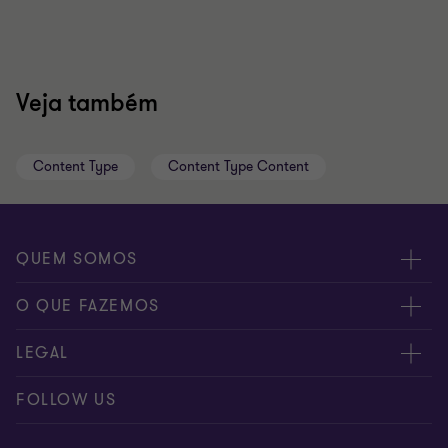
Veja também
Content Type
Content Type Content
QUEM SOMOS
Sobre nós
O QUE FAZEMOS
Os nossos especialistas
Auditoria & Assurance
LEGAL
Localizações
Fiscalidade (Tax)
Privacy
FOLLOW US
Fale connosco
Business Process Solutions
Preferências de Cookies