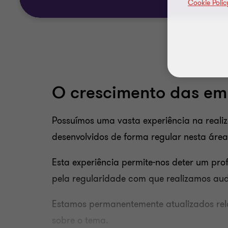
Cookie Polic
O crescimento das em
Possuímos uma vasta experiência na realiz
desenvolvidos de forma regular nesta área
Esta experiência permite-nos deter um pro
pela regularidade com que realizamos aud
Estamos permanentemente atualizados rela
sobre o tema.