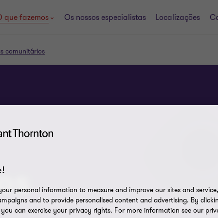
 que fazemos
Os nossos especialistas
Localizações
Ca
s comunitários
!
os
our personal information to measure and improve our sites and service, 
mpaigns and to provide personalised content and advertising. By clicki
, you can exercise your privacy rights. For more information see our priv