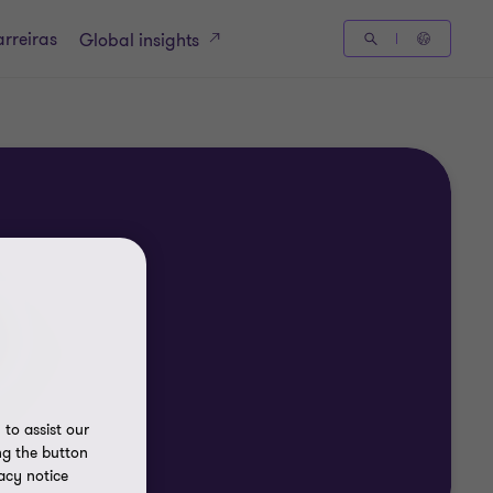
rreiras
Global insights
to assist our
ng the button
acy notice