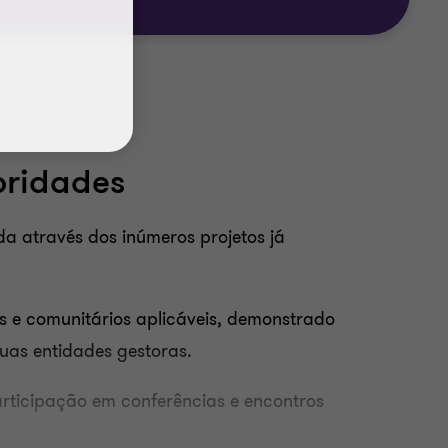
oridades
a através dos inúmeros projetos já
s e comunitários aplicáveis, demonstrado
uas entidades gestoras.
rticipação em conferências e encontros