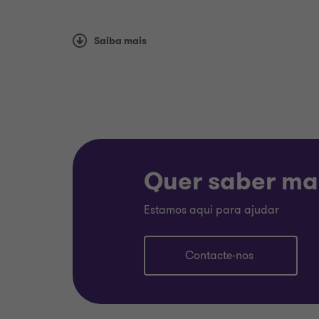
Participamos também em auditorias transfr
Saiba mais
outras firmas membro da rede da Grant T
Quer saber ma
Estamos aqui para ajudar
Contacte-nos